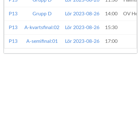
P13
Grupp D
Lör 2023-08-26
11:30
Halmst
P13
Grupp D
Lör 2023-08-26
14:00
OV Hel
P13
A-kvartsfinal:02
Lör 2023-08-26
15:30
H
P13
A-semifinal:01
Lör 2023-08-26
17:00