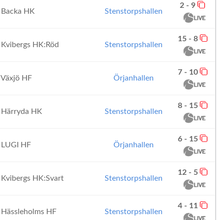
2 - 9
Backa HK
Stenstorpshallen
15 - 8
Kvibergs HK:Röd
Stenstorpshallen
7 - 10
Växjö HF
Örjanhallen
8 - 15
Härryda HK
Stenstorpshallen
6 - 15
LUGI HF
Örjanhallen
12 - 5
Kvibergs HK:Svart
Stenstorpshallen
4 - 11
Hässleholms HF
Stenstorpshallen