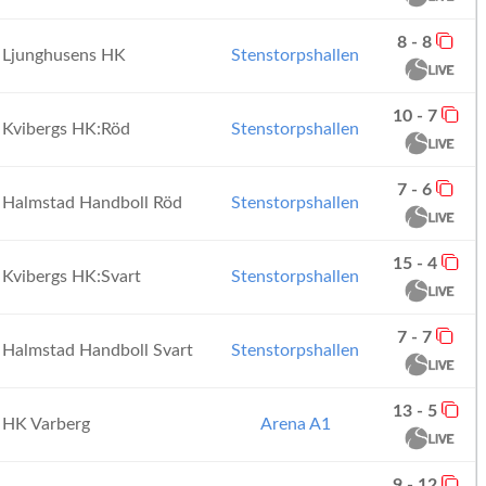
8 - 8
Ljunghusens HK
Stenstorpshallen
10 - 7
Kvibergs HK:Röd
Stenstorpshallen
7 - 6
Halmstad Handboll Röd
Stenstorpshallen
15 - 4
Kvibergs HK:Svart
Stenstorpshallen
7 - 7
Halmstad Handboll Svart
Stenstorpshallen
13 - 5
HK Varberg
Arena A1
9 - 12