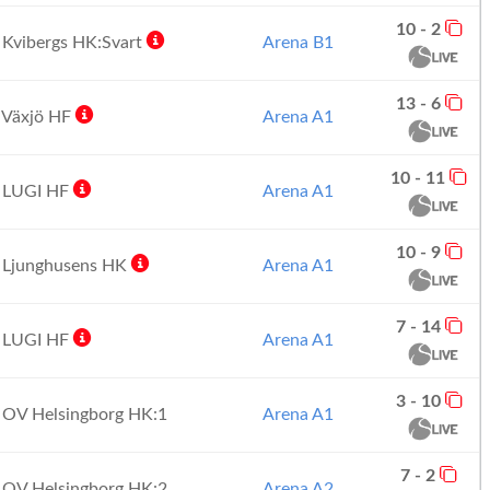
10 - 2
Kvibergs HK:Svart
Arena B1
13 - 6
Växjö HF
Arena A1
10 - 11
LUGI HF
Arena A1
10 - 9
Ljunghusens HK
Arena A1
7 - 14
LUGI HF
Arena A1
3 - 10
OV Helsingborg HK:1
Arena A1
7 - 2
OV Helsingborg HK:2
Arena A2