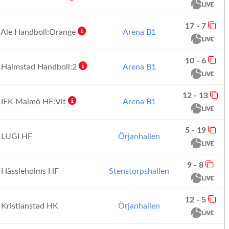
17 - 7
Ale Handboll:Orange
Arena B1
10 - 6
Halmstad Handboll:2
Arena B1
12 - 13
IFK Malmö HF:Vit
Arena B1
5 - 19
LUGI HF
Örjanhallen
9 - 8
Hässleholms HF
Stenstorpshallen
12 - 5
Kristianstad HK
Örjanhallen