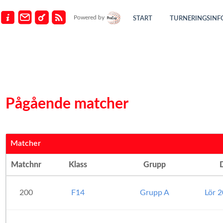
Powered by
START
TURNERINGSINF
Pågående matcher
Matcher
Matchnr
Klass
Grupp
200
F14
Grupp A
Lör 