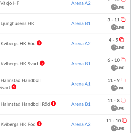
Växjö HF
Arena A2
3 - 11
Ljunghusens HK
Arena B1
4 - 5
Kvibergs HK:Röd
Arena A2
6 - 10
Kvibergs HK:Svart
Arena B1
Halmstad Handboll
11 - 9
Arena A1
Svart
11 - 8
Halmstad Handboll Röd
Arena B1
11 - 10
Kvibergs HK:Röd
Arena A2