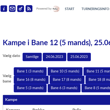
Powered by
START
TURNERINGSINFO
Kampe i Bane 12 (5 mands), 25.
Vælg dato
Samtlige
24.06.2023
25.06.2023
Bane 1 (3 mands)
Bane 10 (5 mands)
Bane 11 (5 ma
Vælg
Bane 16 (8 mands)
Bane 17 (8 mands)
Bane 18 (8 m
bane
Bane 5 (3 mands)
Bane 6 (3 mands)
Bane 8 (5 mands
Kampe