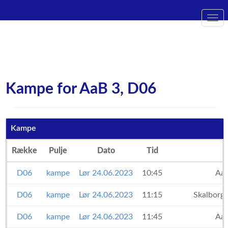
Togg
navi
Kampe for AaB 3, D06
Kampe
Række
Pulje
Dato
Tid
D06
kampe
Lør 24.06.2023
10:45
Aa
D06
kampe
Lør 24.06.2023
11:15
Skalborg
D06
kampe
Lør 24.06.2023
11:45
Aa