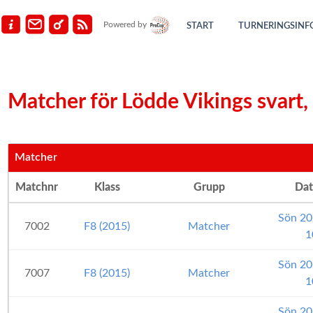
Powered by
START
TURNERINGSINF
Matcher för Lödde Vikings svart,
Matcher
Matchnr
Klass
Grupp
Da
Sön 20
7002
F8 (2015)
Matcher
1
Sön 20
7007
F8 (2015)
Matcher
1
Sön 20