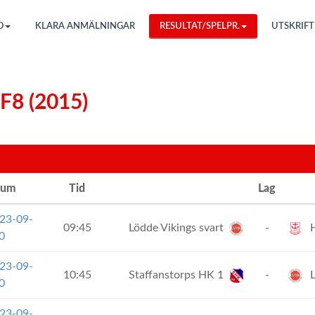
O
KLARA ANMÄLNINGAR
RESULTAT/SPELPR.
UTSKRIFT
 F8 (2015)
tum
Tid
Lag
23-09-
09:45
Lödde Vikings svart
-
H
0
23-09-
10:45
Staffanstorps HK 1
-
L
0
23-09-