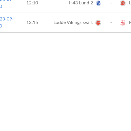
12:10
H43 Lund 2
-
L
0
23-09-
13:15
Lödde Vikings svart
-
H
0