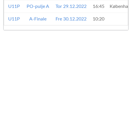
U11P
PO-pulje A
Tor 29.12.2022
16:45
Københav
U11P
A-Finale
Fre 30.12.2022
10:20