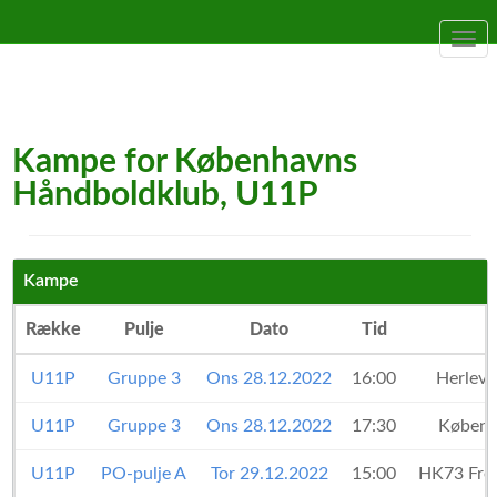
Togg
navi
Kampe for Københavns
Håndboldklub, U11P
Kampe
Række
Pulje
Dato
Tid
U11P
Gruppe 3
Ons 28.12.2022
16:00
Herlev/
U11P
Gruppe 3
Ons 28.12.2022
17:30
Københ
U11P
PO-pulje A
Tor 29.12.2022
15:00
HK73 Fre