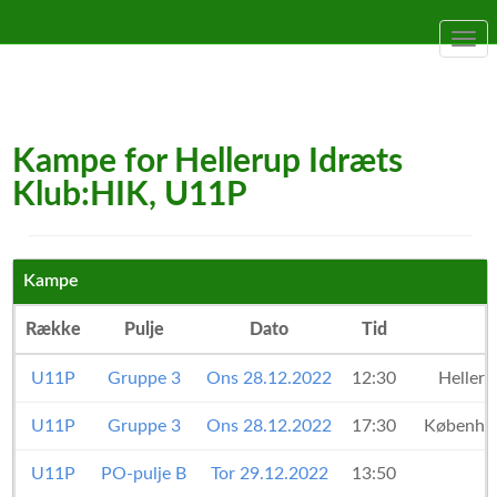
Togg
navi
Kampe for Hellerup Idræts
Klub:HIK, U11P
Kampe
Række
Pulje
Dato
Tid
U11P
Gruppe 3
Ons 28.12.2022
12:30
Helleru
U11P
Gruppe 3
Ons 28.12.2022
17:30
Københa
U11P
PO-pulje B
Tor 29.12.2022
13:50