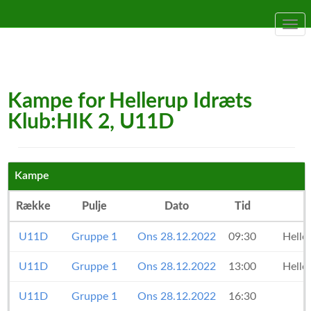
Togg
navi
Kampe for Hellerup Idræts
Klub:HIK 2, U11D
Kampe
Række
Pulje
Dato
Tid
U11D
Gruppe 1
Ons 28.12.2022
09:30
Helle
U11D
Gruppe 1
Ons 28.12.2022
13:00
Helle
U11D
Gruppe 1
Ons 28.12.2022
16:30