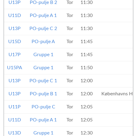
U13P
PO-pulje B 2
Tor
11:30
U11D
PO-pulje A 1
Tor
11:30
U13P
PO-pulje C 2
Tor
11:30
U15D
PO-pulje A
Tor
11:45
U17P
Gruppe 1
Tor
11:45
U15PA
Gruppe 1
Tor
11:50
U13P
PO-pulje C 1
Tor
12:00
B
U13P
PO-pulje B 1
Tor
12:00
Københavns Hå
U11P
PO-pulje C
Tor
12:05
U11D
PO-pulje A 1
Tor
12:05
U13D
Gruppe 1
Tor
12:30