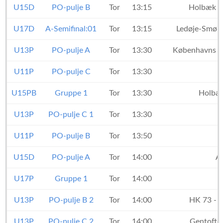
U15D
PO-pulje B
Tor
13:15
Holbæk H
U17D
A-Semifinal:01
Tor
13:15
Ledøje-Smør
U13P
PO-pulje A
Tor
13:30
Københavns 
U11P
PO-pulje C
Tor
13:30
U15PB
Gruppe 1
Tor
13:30
Holbæ
U13P
PO-pulje C 1
Tor
13:30
U11P
PO-pulje B
Tor
13:50
U15D
PO-pulje A
Tor
14:00
A
U17P
Gruppe 1
Tor
14:00
U13P
PO-pulje B 2
Tor
14:00
HK 73 - 
U13P
PO-pulje C 2
Tor
14:00
Gentoft