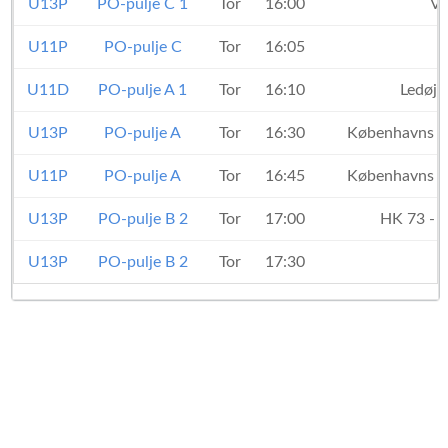
U13P
PO-pulje C 1
Tor
16:00
Va
U11P
PO-pulje C
Tor
16:05
U11D
PO-pulje A 1
Tor
16:10
Ledøj
U13P
PO-pulje A
Tor
16:30
Københavns 
U11P
PO-pulje A
Tor
16:45
Københavns 
U13P
PO-pulje B 2
Tor
17:00
HK 73 - 
U13P
PO-pulje B 2
Tor
17:30
B