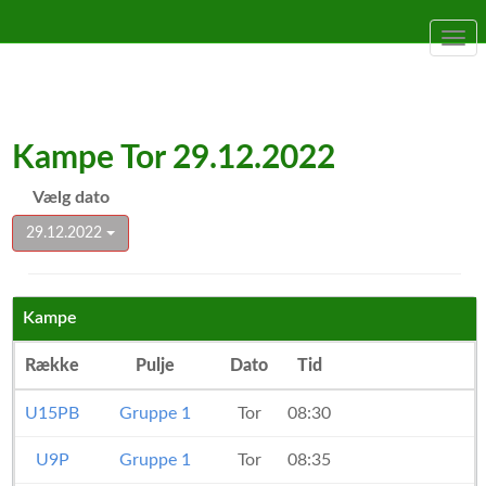
Togg
navi
Kampe Tor 29.12.2022
Vælg dato
29.12.2022
Kampe
Række
Pulje
Dato
Tid
U15PB
Gruppe 1
Tor
08:30
U9P
Gruppe 1
Tor
08:35