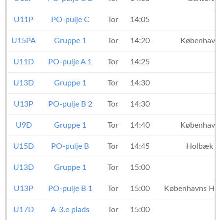
U11P
PO-pulje C
Tor
14:05
U15PA
Gruppe 1
Tor
14:20
København
U11D
PO-pulje A 1
Tor
14:25
U13D
Gruppe 1
Tor
14:30
U13P
PO-pulje B 2
Tor
14:30
U9D
Gruppe 1
Tor
14:40
København
U15D
PO-pulje B
Tor
14:45
Holbæk H
U13D
Gruppe 1
Tor
15:00
U13P
PO-pulje B 1
Tor
15:00
Københavns Hå
U17D
A-3.e plads
Tor
15:00