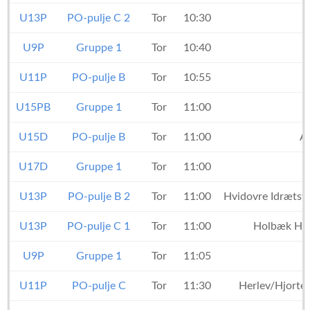
U13P
PO-pulje C 2
Tor
10:30
U9P
Gruppe 1
Tor
10:40
U11P
PO-pulje B
Tor
10:55
U15PB
Gruppe 1
Tor
11:00
U15D
PO-pulje B
Tor
11:00
A
U17D
Gruppe 1
Tor
11:00
U13P
PO-pulje B 2
Tor
11:00
Hvidovre Idrætsf
U13P
PO-pulje C 1
Tor
11:00
Holbæk Hå
U9P
Gruppe 1
Tor
11:05
U11P
PO-pulje C
Tor
11:30
Herlev/Hjorte