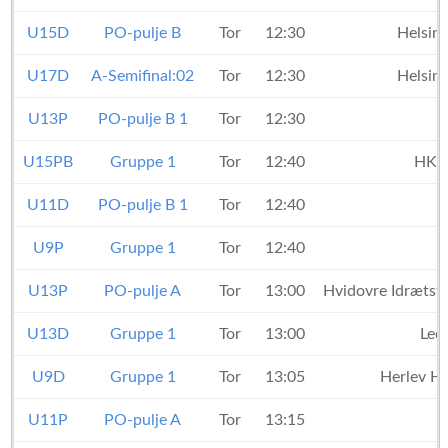
U15D
PO-pulje B
Tor
12:30
Helsin
U17D
A-Semifinal:02
Tor
12:30
Helsin
U13P
PO-pulje B 1
Tor
12:30
U15PB
Gruppe 1
Tor
12:40
HK73
U11D
PO-pulje B 1
Tor
12:40
U9P
Gruppe 1
Tor
12:40
U13P
PO-pulje A
Tor
13:00
Hvidovre Idrætsf
U13D
Gruppe 1
Tor
13:00
Led
U9D
Gruppe 1
Tor
13:05
Herlev H
U11P
PO-pulje A
Tor
13:15