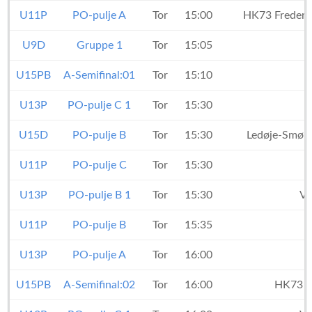
U11P
PO-pulje A
Tor
15:00
HK73 Freder
U9D
Gruppe 1
Tor
15:05
U15PB
A-Semifinal:01
Tor
15:10
U13P
PO-pulje C 1
Tor
15:30
U15D
PO-pulje B
Tor
15:30
Ledøje-Smør
U11P
PO-pulje C
Tor
15:30
U13P
PO-pulje B 1
Tor
15:30
Va
U11P
PO-pulje B
Tor
15:35
U13P
PO-pulje A
Tor
16:00
U15PB
A-Semifinal:02
Tor
16:00
HK73 F