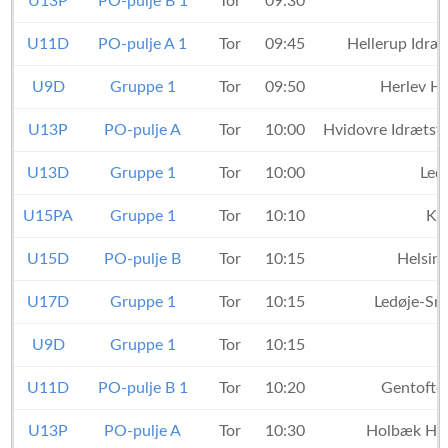
U13P
PO-pulje B 1
Tor
09:30
U11D
PO-pulje A 1
Tor
09:45
Hellerup Idræ
U9D
Gruppe 1
Tor
09:50
Herlev H
U13P
PO-pulje A
Tor
10:00
Hvidovre Idrætsf
U13D
Gruppe 1
Tor
10:00
Led
U15PA
Gruppe 1
Tor
10:10
KF
U15D
PO-pulje B
Tor
10:15
Helsin
U17D
Gruppe 1
Tor
10:15
Ledøje-S
U9D
Gruppe 1
Tor
10:15
U11D
PO-pulje B 1
Tor
10:20
Gentoft
U13P
PO-pulje A
Tor
10:30
Holbæk Hå