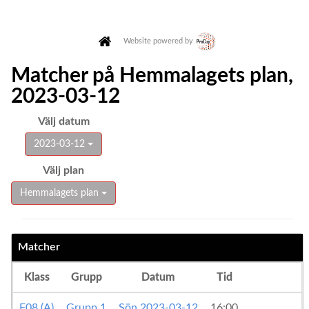
Website powered by
Matcher på Hemmalagets plan,
2023-03-12
Välj datum
2023-03-12
Välj plan
Hemmalagets plan
Matcher
Klass
Grupp
Datum
Tid
F08 (A)
Grupp 1
Sön 2023-03-12
16:00