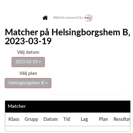
Website powered by
Matcher på Helsingborgshem B,
2023-03-19
Välj datum
2023-03-19
Välj plan
Helsingborgshem B
Matcher
Klass
Grupp
Datum
Tid
Lag
Plan
Resultat