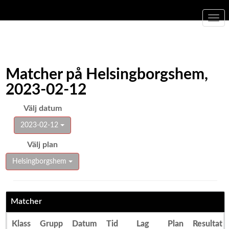
Togg
navi
Matcher på Helsingborgshem,
2023-02-12
Välj datum
2023-02-12
Välj plan
Helsingborgshem
Matcher
Klass
Grupp
Datum
Tid
Lag
Plan
Resultat