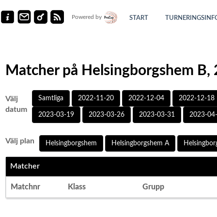
Powered by
START
TURNERINGSINF
Matcher på Helsingborgshem B,
Välj
Samtliga
2022-11-20
2022-12-04
2022-12-18
datum
2023-03-19
2023-03-26
2023-03-31
2023-04
Välj plan
Helsingborgshem
Helsingborgshem A
Helsingbo
Matcher
Matchnr
Klass
Grupp