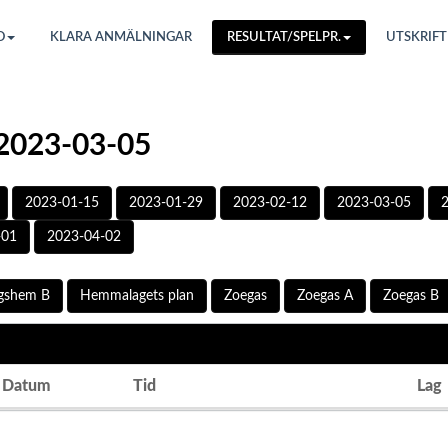
O
KLARA ANMÄLNINGAR
RESULTAT/SPELPR.
UTSKRIFT
 2023-03-05
2023-01-15
2023-01-29
2023-02-12
2023-03-05
-01
2023-04-02
rgshem B
Hemmalagets plan
Zoegas
Zoegas A
Zoegas B
Datum
Tid
Lag