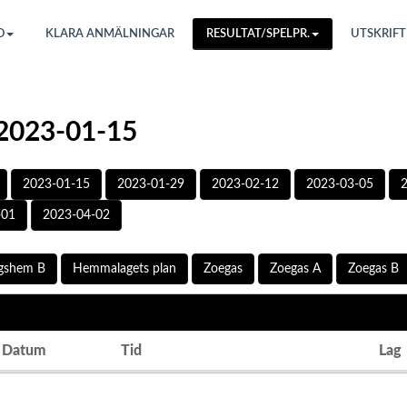
O
KLARA ANMÄLNINGAR
RESULTAT/SPELPR.
UTSKRIFT
 2023-01-15
2023-01-15
2023-01-29
2023-02-12
2023-03-05
-01
2023-04-02
rgshem B
Hemmalagets plan
Zoegas
Zoegas A
Zoegas B
Datum
Tid
Lag