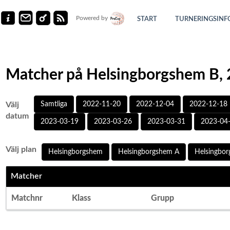
Powered by
START
TURNERINGSINF
Matcher på Helsingborgshem B,
Välj
Samtliga
2022-11-20
2022-12-04
2022-12-18
datum
2023-03-19
2023-03-26
2023-03-31
2023-04
Välj plan
Helsingborgshem
Helsingborgshem A
Helsingbo
Matcher
Matchnr
Klass
Grupp