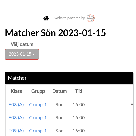
Website powered by
Matcher Sön 2023-01-15
Välj datum
2023-01-15
Matcher
Klass
Grupp
Datum
Tid
F08 (A)
Grupp 1
Sön
16:00
FC
F08 (A)
Grupp 1
Sön
16:00
F09 (A)
Grupp 1
Sön
16:00