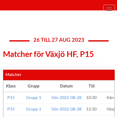
Togg
navi
26 TILL 27 AUG 2023
Matcher för Växjö HF, P15
Matcher
Klass
Grupp
Datum
Tid
P15
Grupp 1
Sön 2022-08-28
10:30
Kärr
P15
Grupp 1
Sön 2022-08-28
12:30
Växj