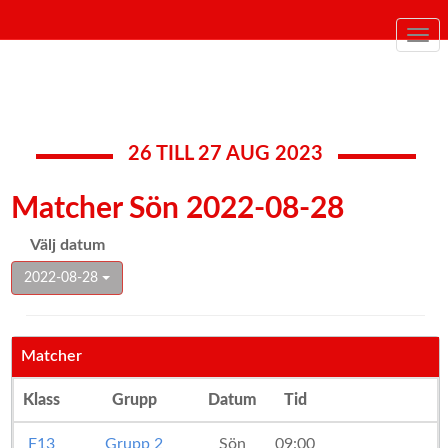
Togg
navi
26 TILL 27 AUG 2023
Matcher Sön 2022-08-28
Välj datum
2022-08-28
Matcher
Klass
Grupp
Datum
Tid
F13
Grupp 2
Sön
09:00