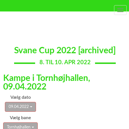
Togg
navi
Svane Cup 2022 [archived]
8. TIL 10. APR 2022
Kampe i Tornhøjhallen,
09.04.2022
Vælg dato
09.04.2022
Vælg bane
Tornhøjhallen