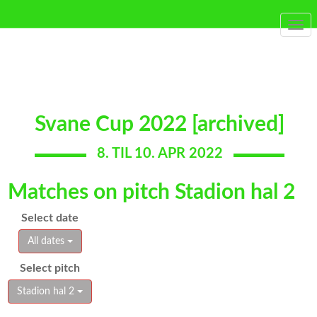
Togg
navi
Svane Cup 2022 [archived]
8. TIL 10. APR 2022
Matches on pitch Stadion hal 2
Select date
All dates
Select pitch
Stadion hal 2