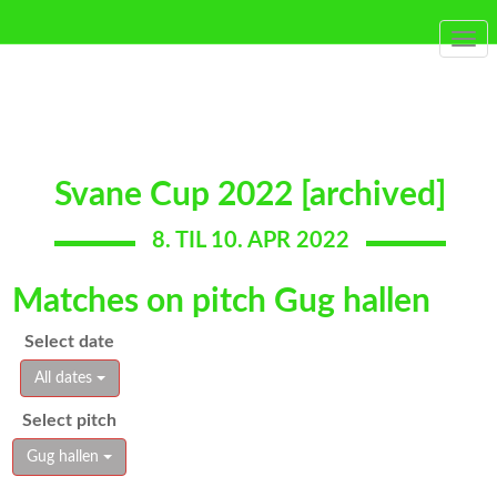
Togg
navi
Svane Cup 2022 [archived]
8. TIL 10. APR 2022
Matches on pitch Gug hallen
Select date
All dates
Select pitch
Gug hallen