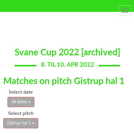
Togg
navi
Svane Cup 2022 [archived]
8. TIL 10. APR 2022
Matches on pitch Gistrup hal 1
Select date
All dates
Select pitch
Gistrup hal 1