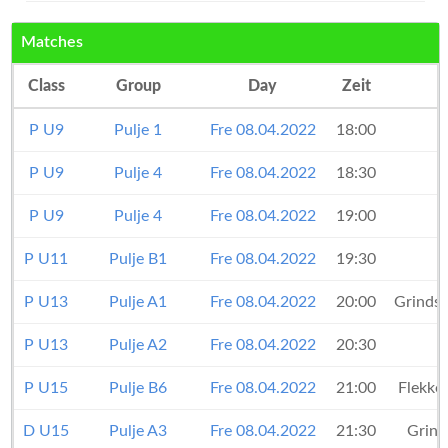
Matches
Class
Group
Day
Zeit
P U9
Pulje 1
Fre 08.04.2022
18:00
P U9
Pulje 4
Fre 08.04.2022
18:30
P U9
Pulje 4
Fre 08.04.2022
19:00
P U11
Pulje B1
Fre 08.04.2022
19:30
P U13
Pulje A1
Fre 08.04.2022
20:00
Grindst
P U13
Pulje A2
Fre 08.04.2022
20:30
P U15
Pulje B6
Fre 08.04.2022
21:00
Flekke
D U15
Pulje A3
Fre 08.04.2022
21:30
Grind