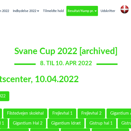
m 2022
Indbydelse 2022
Tilmeldte hold
Resultat/Kamp pr.
Udskrifter
Svane Cup 2022 [archived]
8. TIL 10. APR 2022
tscenter, 10.04.2022
022
Filstedvejen skolehal
Frejlevhal 1
Frejlevhal 2
Gigantium 
l 1
Gigantium Hal 2
Gigantium Idræt
Gistrup hal 1
Gistr