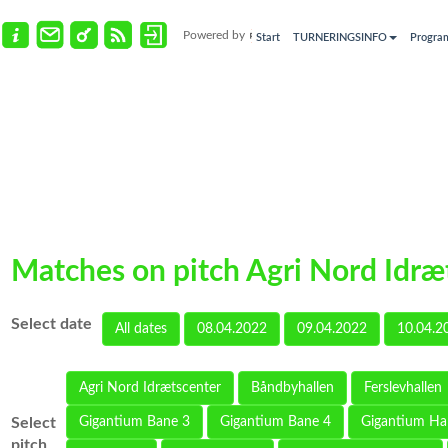
Powered by
Start
TURNERINGSINFO
Progra
Matches on pitch Agri Nord Idræ
Select date
All dates
08.04.2022
09.04.2022
10.04.2
Agri Nord Idrætscenter
Båndbyhallen
Ferslevhallen
Select
Gigantium Bane 3
Gigantium Bane 4
Gigantium Ha
pitch