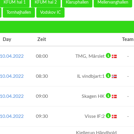
KFUM hal 1
KFUM hal 2
Klaruphallen
Mellervanghallen
Tornhøjhallen
Vodskov IC
Day
Zeit
Team
10.04.2022
08:00
TMG, Mårslet
-
10.04.2022
08:30
IL vindbjart:1
-
10.04.2022
09:00
Skagen HK
-
10.04.2022
09:30
Visse IF:2
-
Kjellerup Håndbold