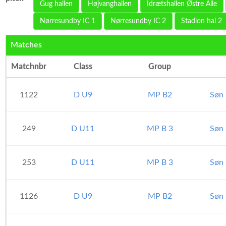
Gug hallen
Højvanghallen
Idrætshallen Østre Alle
Nørresundby IC 1
Nørresundby IC 2
Stadion hal 2
Matches
Matchnbr
Class
Group
1122
D U9
MP B2
Søn 
249
D U11
MP B 3
Søn 
253
D U11
MP B 3
Søn 
1126
D U9
MP B2
Søn 