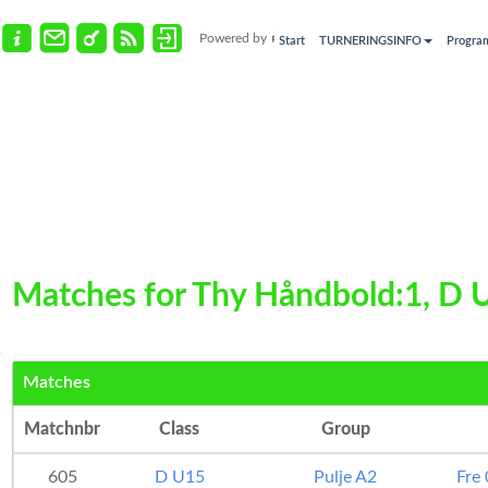
Powered by
Start
TURNERINGSINFO
Progra
Matches for Thy Håndbold:1, D 
Matches
Matchnbr
Class
Group
605
D U15
Pulje A2
Fre