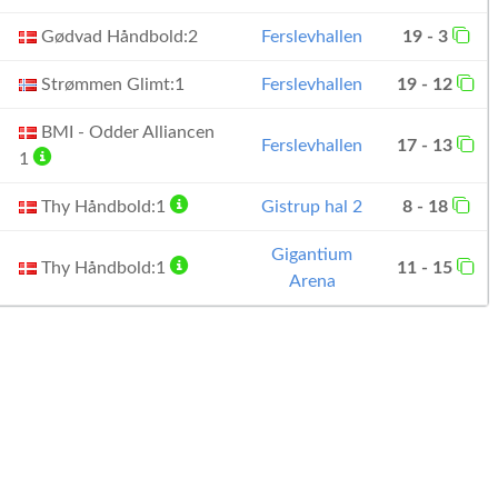
Gødvad Håndbold:2
Ferslevhallen
19 - 3
Strømmen Glimt:1
Ferslevhallen
19 - 12
BMI - Odder Alliancen
Ferslevhallen
17 - 13
1
Thy Håndbold:1
Gistrup hal 2
8 - 18
Gigantium
Thy Håndbold:1
11 - 15
Arena