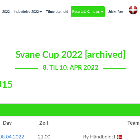
m 2022
Indbydelse 2022
Tilmeldte hold
Resultat/Kamp pr.
Udskrifter
Svane Cup 2022 [archived]
8. TIL 10. APR 2022
U15
Day
Zeit
Team
 08.04.2022
21:00
Ry Håndbold:1
-