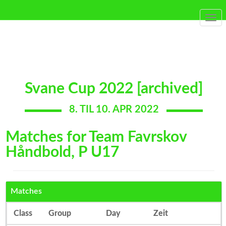
Togg
navi
Svane Cup 2022 [archived]
8. TIL 10. APR 2022
Matches for Team Favrskov
Håndbold, P U17
Matches
Class
Group
Day
Zeit