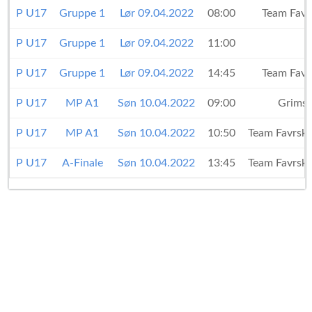
P U17
Gruppe 1
Lør 09.04.2022
08:00
Team Fav
P U17
Gruppe 1
Lør 09.04.2022
11:00
P U17
Gruppe 1
Lør 09.04.2022
14:45
Team Fav
P U17
MP A1
Søn 10.04.2022
09:00
Grimst
P U17
MP A1
Søn 10.04.2022
10:50
Team Favrsk
P U17
A-Finale
Søn 10.04.2022
13:45
Team Favrsk