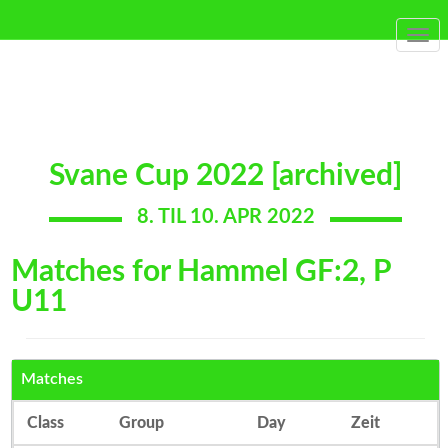
Togg
navi
Svane Cup 2022 [archived]
8. TIL 10. APR 2022
Matches for Hammel GF:2, P
U11
Matches
Class
Group
Day
Zeit