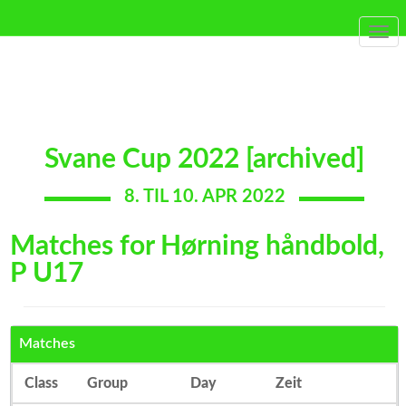
Togg
navi
Svane Cup 2022 [archived]
8. TIL 10. APR 2022
Matches for Hørning håndbold,
P U17
Matches
Class
Group
Day
Zeit