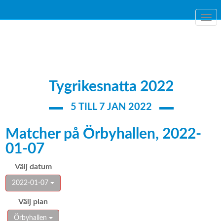
Togg
navi
Tygrikesnatta 2022
5 TILL 7 JAN 2022
Matcher på Örbyhallen, 2022-
01-07
Välj datum
2022-01-07
Välj plan
Örbyhallen