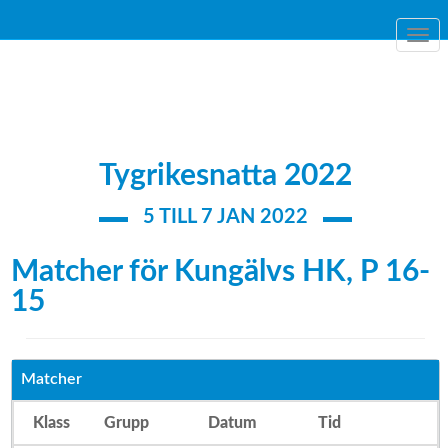
Togg
navi
Tygrikesnatta 2022
5 TILL 7 JAN 2022
Matcher för Kungälvs HK, P 16-
15
Matcher
Klass
Grupp
Datum
Tid