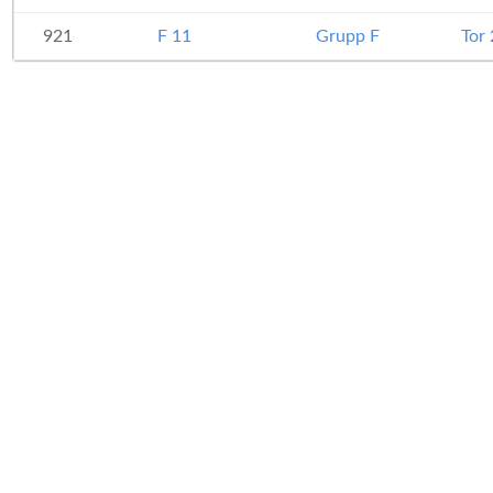
921
F 11
Grupp F
Tor