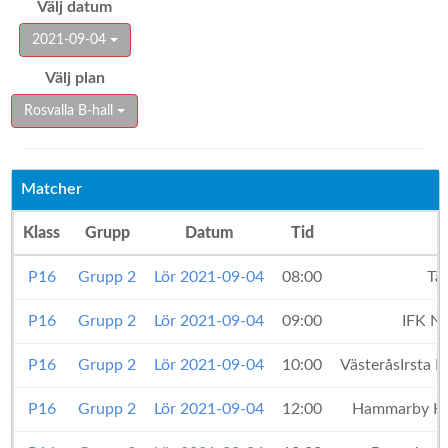
Välj datum
2021-09-04
Välj plan
Rosvalla B-hall
Matcher
Klass
Grupp
Datum
Tid
P16
Grupp 2
Lör 2021-09-04
08:00
Tä
P16
Grupp 2
Lör 2021-09-04
09:00
IFK N
P16
Grupp 2
Lör 2021-09-04
10:00
VästeråsIrsta 
P16
Grupp 2
Lör 2021-09-04
12:00
Hammarby H