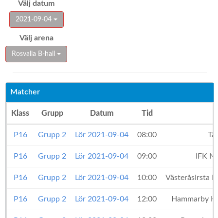
Välj datum
2021-09-04
Välj arena
Rosvalla B-hall
Matcher
Klass
Grupp
Datum
Tid
P16
Grupp 2
Lör 2021-09-04
08:00
Tä
P16
Grupp 2
Lör 2021-09-04
09:00
IFK N
P16
Grupp 2
Lör 2021-09-04
10:00
VästeråsIrsta 
P16
Grupp 2
Lör 2021-09-04
12:00
Hammarby H