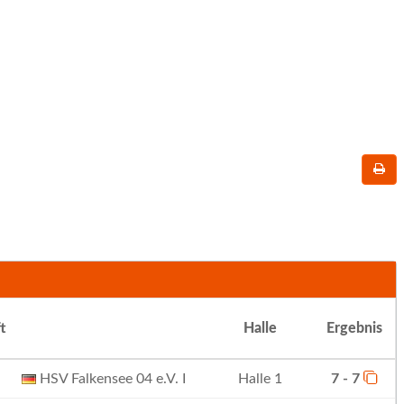
t
Halle
Ergebnis
HSV Falkensee 04 e.V. I
Halle 1
7 - 7