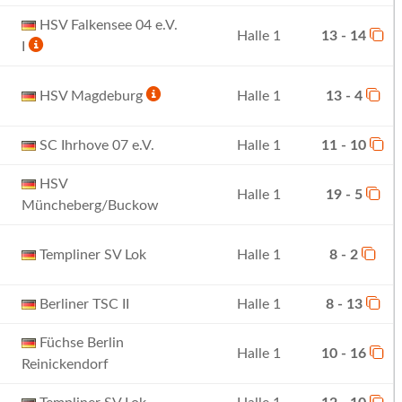
HSV Falkensee 04 e.V.
Halle 1
13 - 14
I
HSV Magdeburg
Halle 1
13 - 4
SC Ihrhove 07 e.V.
Halle 1
11 - 10
HSV
Halle 1
19 - 5
Müncheberg/Buckow
Templiner SV Lok
Halle 1
8 - 2
Berliner TSC II
Halle 1
8 - 13
Füchse Berlin
Halle 1
10 - 16
Reinickendorf