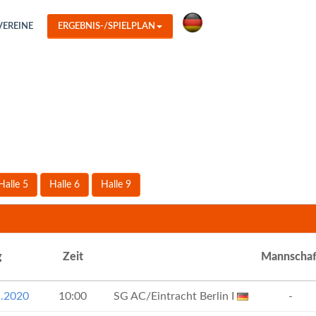
VEREINE
ERGEBNIS-/SPIELPLAN
Halle 5
Halle 6
Halle 9
g
Zeit
Mannschaf
1.2020
10:00
SG AC/Eintracht Berlin I
-