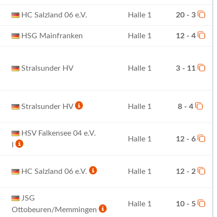
HC Salzland 06 e.V.
Halle 1
20 - 3
HSG Mainfranken
Halle 1
12 - 4
Stralsunder HV
Halle 1
3 - 11
Stralsunder HV
Halle 1
8 - 4
HSV Falkensee 04 e.V.
Halle 1
12 - 6
I
HC Salzland 06 e.V.
Halle 1
12 - 2
JSG
Halle 1
10 - 5
Ottobeuren/Memmingen