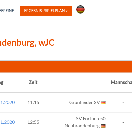
VEREINE
ERGEBNIS-/SPIELPLAN
andenburg, wJC
ag
Zeit
Mannscha
01.2020
11:15
Grünheider SV
-
SV Fortuna 50
01.2020
12:55
-
Neubrandenburg