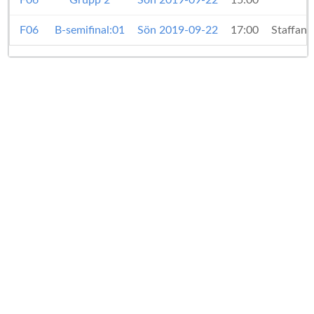
F06
Grupp 2
Sön 2019-09-22
15:00
F06
B-semifinal:01
Sön 2019-09-22
17:00
Staffan