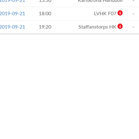
 2019-09-21
15:50
Karlskrona Handboll
-
 2019-09-21
18:00
LVHK F07
-
 2019-09-21
19:20
Staffanstorps HK
-