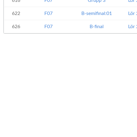
616
F07
Grupp 3
Lör
622
F07
B-semifinal:01
Lör
626
F07
B-final
Lör