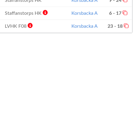
Staffanstorps HK
Korsbacka A
9 - 24
Staffanstorps HK
Korsbacka A
6 - 17
LVHK F08
Korsbacka A
23 - 18