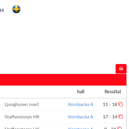
ER
hall
Resultat
Ljunghusen svart
Korsbacka A
11 - 18
Staffanstorps HK
Korsbacka A
17 - 14