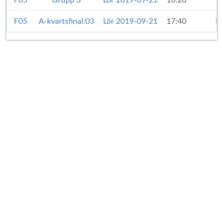
F05
Grupp 3
Lör 2019-09-21
16:20
F05
A-kvartsfinal:03
Lör 2019-09-21
17:40
H