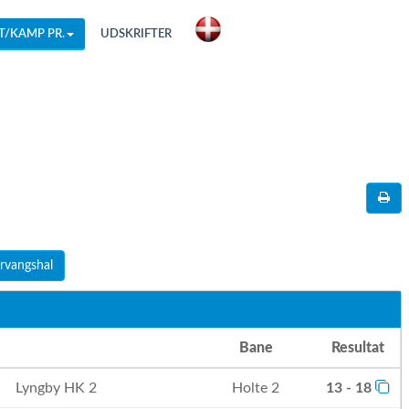
T/KAMP PR.
UDSKRIFTER
rvangshal
Bane
Resultat
Lyngby HK 2
Holte 2
13 - 18