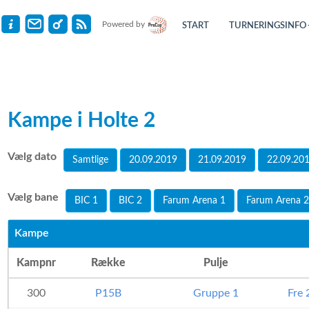
Powered by
START
TURNERINGSINFO
Kampe i Holte 2
Vælg dato
Samtlige
20.09.2019
21.09.2019
22.09.20
Vælg bane
BIC 1
BIC 2
Farum Arena 1
Farum Arena 2
Kampe
Kampnr
Række
Pulje
300
P15B
Gruppe 1
Fre 