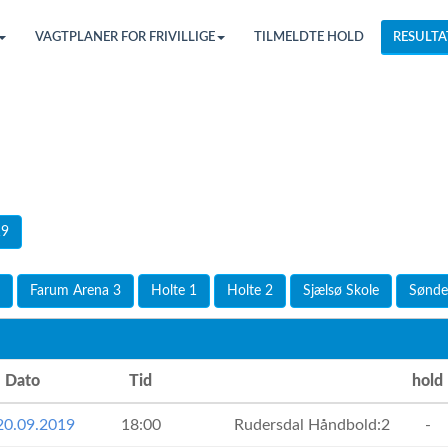
VAGTPLANER FOR FRIVILLIGE
TILMELDTE HOLD
RESULTA
19
Farum Arena 3
Holte 1
Holte 2
Sjælsø Skole
Sønde
Dato
Tid
hold
20.09.2019
18:00
Rudersdal Håndbold:2
-