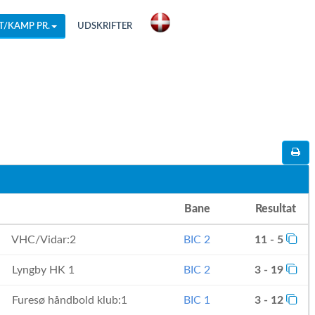
T/KAMP PR.
UDSKRIFTER
Bane
Resultat
VHC/Vidar:2
BIC 2
11 - 5
Lyngby HK 1
BIC 2
3 - 19
Furesø håndbold klub:1
BIC 1
3 - 12