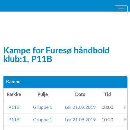
Togg
navi
Kampe for Furesø håndbold
klub:1, P11B
Kampe
Række
Pulje
Dato
Tid
P11B
Gruppe 1
Lør 21.09.2019
08:00
Fu
P11B
Gruppe 1
Lør 21.09.2019
10:20
Fu