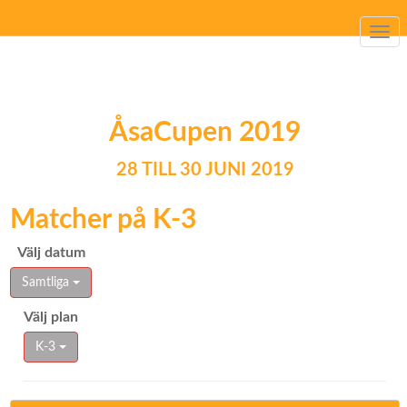
Togg
navi
ÅsaCupen 2019
28 TILL 30 JUNI 2019
Matcher på K-3
Välj datum
Samtliga
Välj plan
K-3