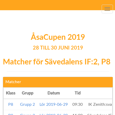
Togg
navi
ÅsaCupen 2019
28 TILL 30 JUNI 2019
Matcher för Sävedalens IF:2, P8
Matcher
Klass
Grupp
Datum
Tid
P8
Grupp 2
Lör 2019-06-29
09:30
IK Zenith:svar