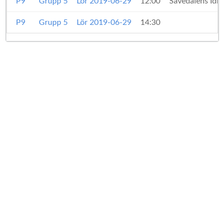
P9
Grupp 5
Lör 2019-06-29
12:00
Sävedalens Idr
P9
Grupp 5
Lör 2019-06-29
14:30