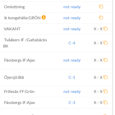
Omlottning
not ready
ik kongahälla:GRÖN
not ready
VAKANT
not ready
X - X
Tvååkers IF /Galtabäcks
C-4
X - X
BK
Fässbergs IF:Ajax
not ready
X - X
Öjersjö:Blå
C-1
X - X
Frillesås FF:Grön
not ready
X - X
Fässbergs IF:Ajax
C-3
X - X