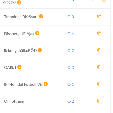
C-5
X - X
SG97:2
Trönninge BK:Svart
C-3
Fässbergs IF:Ajax
C-4
ik kongahälla:RÖD
C-2
GAIS:1
C-3
IF Mölndal Fotboll:Vit
C-1
Omlottning
C-2