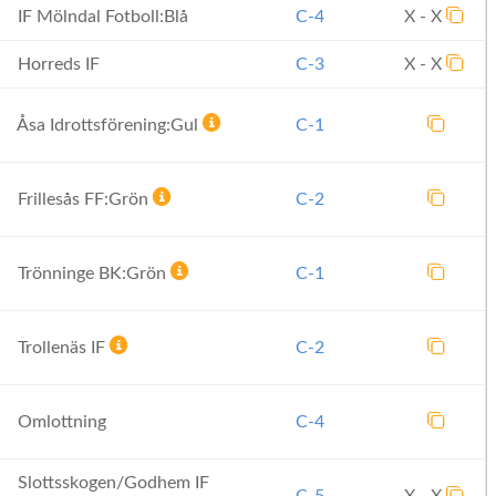
IF Mölndal Fotboll:Blå
C-4
X - X
Horreds IF
C-3
X - X
Åsa Idrottsförening:Gul
C-1
Frillesås FF:Grön
C-2
Trönninge BK:Grön
C-1
Trollenäs IF
C-2
Omlottning
C-4
Slottsskogen/Godhem IF