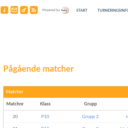
Powered by
START
TURNERINGSINF
Pågående matcher
Matcher
Matchnr
Klass
Grupp
20
P10
Grupp 2
n