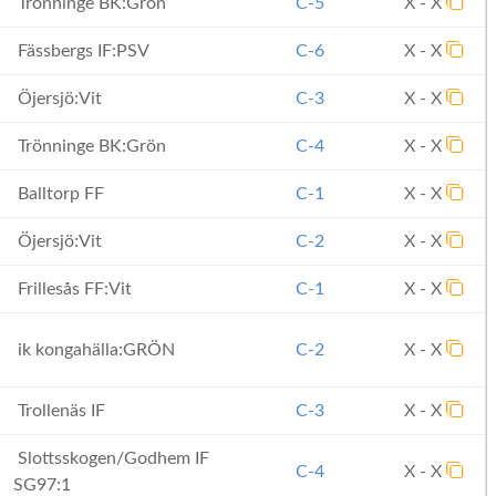
Trönninge BK:Grön
C-5
X - X
Fässbergs IF:PSV
C-6
X - X
Öjersjö:Vit
C-3
X - X
Trönninge BK:Grön
C-4
X - X
Balltorp FF
C-1
X - X
Öjersjö:Vit
C-2
X - X
Frillesås FF:Vit
C-1
X - X
ik kongahälla:GRÖN
C-2
X - X
Trollenäs IF
C-3
X - X
Slottsskogen/Godhem IF
C-4
X - X
SG97:1