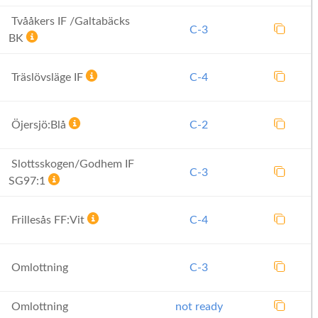
Tvååkers IF /Galtabäcks
C-3
BK
Träslövsläge IF
C-4
Öjersjö:Blå
C-2
Slottsskogen/Godhem IF
C-3
SG97:1
Frillesås FF:Vit
C-4
Omlottning
C-3
Omlottning
not ready