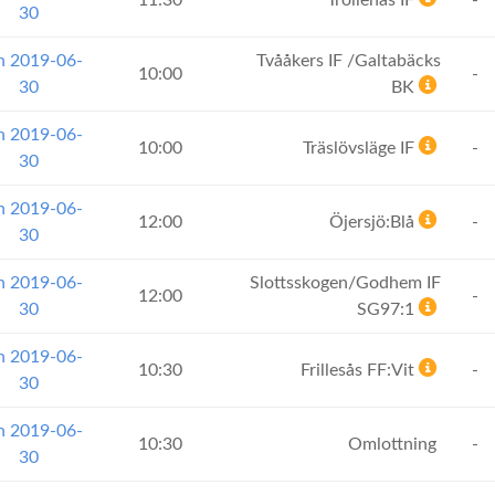
11:30
Trollenäs IF
-
30
n 2019-06-
Tvååkers IF /Galtabäcks
10:00
-
30
BK
n 2019-06-
10:00
Träslövsläge IF
-
30
n 2019-06-
12:00
Öjersjö:Blå
-
30
n 2019-06-
Slottsskogen/Godhem IF
12:00
-
30
SG97:1
n 2019-06-
10:30
Frillesås FF:Vit
-
30
n 2019-06-
10:30
Omlottning
-
30