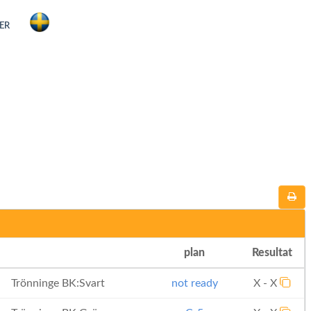
ER
plan
Resultat
Trönninge BK:Svart
not ready
X - X