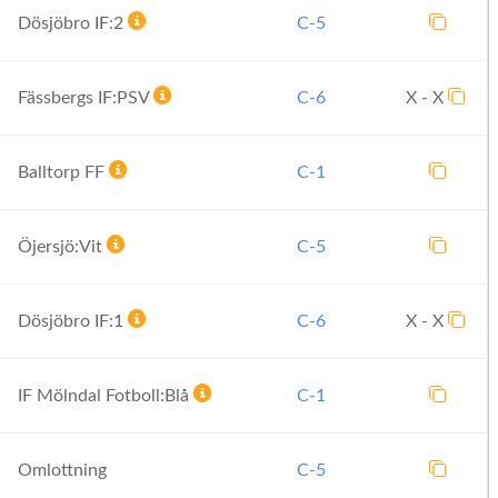
Dösjöbro IF:2
C-5
Fässbergs IF:PSV
C-6
X - X
Balltorp FF
C-1
Öjersjö:Vit
C-5
Dösjöbro IF:1
C-6
X - X
IF Mölndal Fotboll:Blå
C-1
Omlottning
C-5