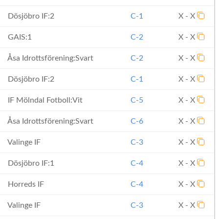
Dösjöbro IF:2
C-1
X - X
GAIS:1
C-2
X - X
Åsa Idrottsförening:Svart
C-2
X - X
Dösjöbro IF:2
C-1
X - X
IF Mölndal Fotboll:Vit
C-5
X - X
Åsa Idrottsförening:Svart
C-6
X - X
Valinge IF
C-3
X - X
Dösjöbro IF:1
C-4
X - X
Horreds IF
C-4
X - X
Valinge IF
C-3
X - X