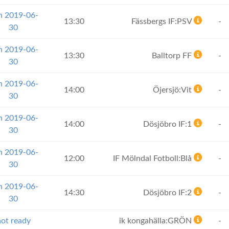
n 2019-06-
13:30
Fässbergs IF:PSV
-
30
n 2019-06-
13:30
Balltorp FF
-
30
n 2019-06-
14:00
Öjersjö:Vit
-
30
n 2019-06-
14:00
Dösjöbro IF:1
-
30
n 2019-06-
12:00
IF Mölndal Fotboll:Blå
-
30
n 2019-06-
14:30
Dösjöbro IF:2
-
30
ot ready
ik kongahälla:GRÖN
-