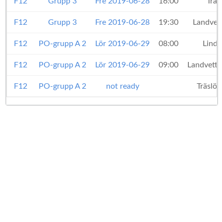
F12
Grupp 3
Fre 2019-06-28
16:00
Träs
F12
Grupp 3
Fre 2019-06-28
19:30
Landvet
F12
PO-grupp A 2
Lör 2019-06-29
08:00
Lind
F12
PO-grupp A 2
Lör 2019-06-29
09:00
Landvetter
F12
PO-grupp A 2
not ready
Träslöv