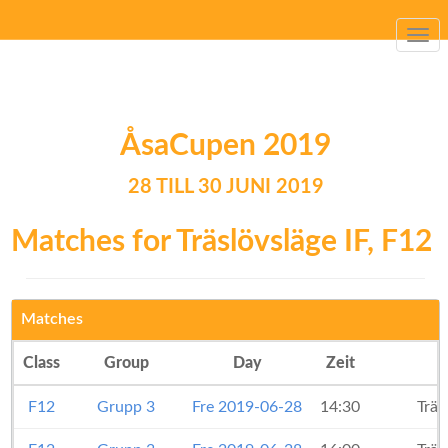
Togg
navi
ÅsaCupen 2019
28 TILL 30 JUNI 2019
Matches for Träslövsläge IF, F12
Matches
Class
Group
Day
Zeit
F12
Grupp 3
Fre 2019-06-28
14:30
Träs