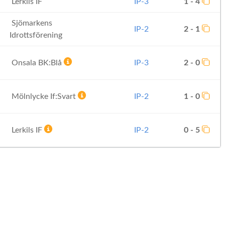
Lerkils IF
IP-3
1 - 4
Sjömarkens
IP-2
2 - 1
Idrottsförening
Onsala BK:Blå
IP-3
2 - 0
Mölnlycke If:Svart
IP-2
1 - 0
Lerkils IF
IP-2
0 - 5