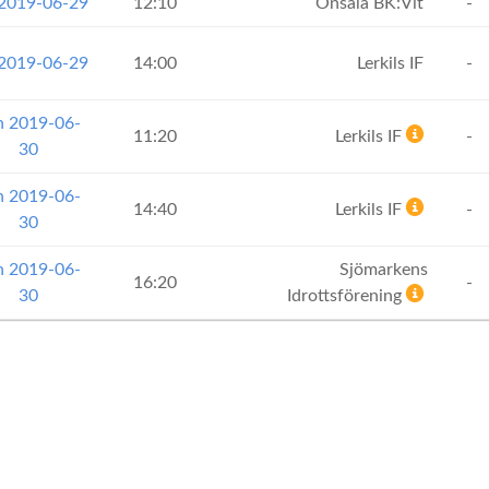
 2019-06-29
12:10
Onsala BK:Vit
-
 2019-06-29
14:00
Lerkils IF
-
n 2019-06-
11:20
Lerkils IF
-
30
n 2019-06-
14:40
Lerkils IF
-
30
n 2019-06-
Sjömarkens
16:20
-
30
Idrottsförening