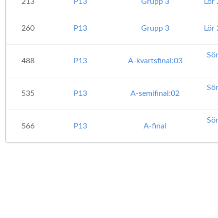
213
P13
Grupp 3
Lör
260
P13
Grupp 3
Lör
Sö
488
P13
A-kvartsfinal:03
Sö
535
P13
A-semifinal:02
Sö
566
P13
A-final