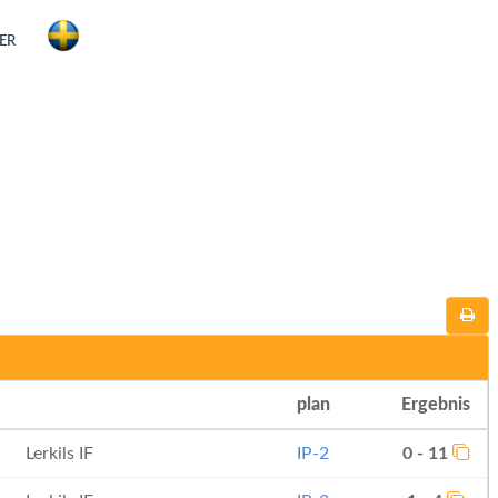
ER
m
plan
Ergebnis
Lerkils IF
IP-2
0 - 11