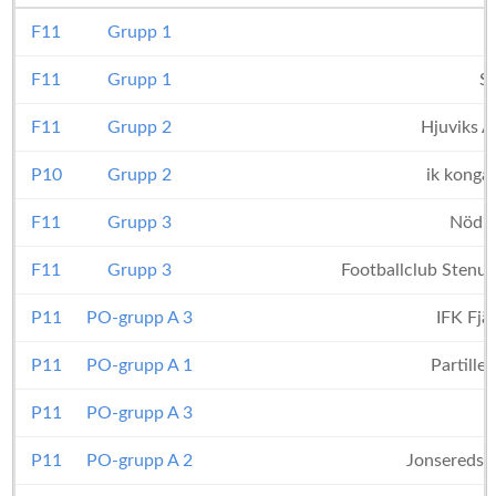
F11
Grupp 1
F
F11
Grupp 1
St
F11
Grupp 2
Hjuviks A
P10
Grupp 2
ik kong
F11
Grupp 3
Nödin
F11
Grupp 3
Footballclub Stenu
P11
PO-grupp A 3
IFK Fjä
P11
PO-grupp A 1
Partille
P11
PO-grupp A 3
Å
P11
PO-grupp A 2
Jonsereds I