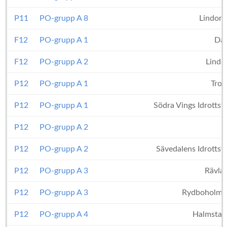
P11
PO-grupp A 8
Lindom
F12
PO-grupp A 1
Dal
F12
PO-grupp A 2
Lind
P12
PO-grupp A 1
Trol
P12
PO-grupp A 1
Södra Vings Idrotts
P12
PO-grupp A 2
Å
P12
PO-grupp A 2
Sävedalens Idrottsf
P12
PO-grupp A 3
Rävla
P12
PO-grupp A 3
Rydboholms
P12
PO-grupp A 4
Halmstad