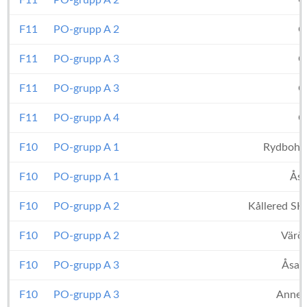
F11
PO-grupp A 2
O
F11
PO-grupp A 2
O
F11
PO-grupp A 3
O
F11
PO-grupp A 3
O
F11
PO-grupp A 4
O
F10
PO-grupp A 1
Rydboho
F10
PO-grupp A 1
Åsa
F10
PO-grupp A 2
Kållered SK
F10
PO-grupp A 2
Värö
F10
PO-grupp A 3
Åsa I
F10
PO-grupp A 3
Anneb