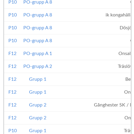
P10
PO-grupp A 8
O
P10
PO-grupp A 8
ik kongahäl
P10
PO-grupp A 8
Dösjöb
P10
PO-grupp A 8
O
F12
PO-grupp A 1
Onsala
F12
PO-grupp A 2
Träslöv
F12
Grupp 1
Ber
F12
Grupp 1
Onsa
F12
Grupp 2
Gånghester SK / M
F12
Grupp 2
Onsa
P10
Grupp 1
Träs