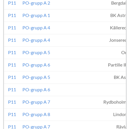
P11
PO-grupp A 2
Bergdale
P11
PO-grupp A 1
BK Astri
P11
PO-grupp A 4
Kållered
P11
PO-grupp A 4
Jonsereds
P11
PO-grupp A 5
Ons
P11
PO-grupp A 6
Partille I
P11
PO-grupp A 5
BK Astr
P11
PO-grupp A 6
P11
PO-grupp A 7
Rydboholms
P11
PO-grupp A 8
Lindom
P11
PO-grupp A 7
Rävla