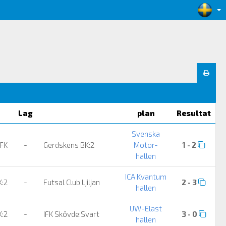
Lag
plan
Resultat
Svenska
 FK
-
Gerdskens BK:2
Motor-
1 - 2
hallen
ICA Kvantum
K:2
-
Futsal Club Ljiljan
2 - 3
hallen
UW-Elast
K:2
-
IFK Skövde:Svart
3 - 0
hallen