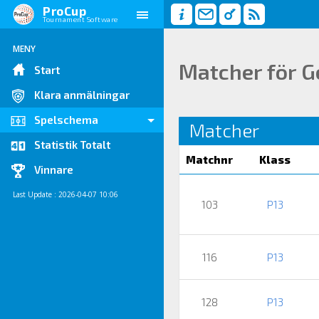
ProCup
Tournament Software
MENY
Matcher för G
Start
Klara anmälningar
Spelschema
Matcher
Statistik Totalt
Matchnr
Klass
Vinnare
Last Update : 2026-04-07 10:06
103
P13
116
P13
128
P13