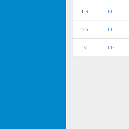
138
P13
146
P13
151
P13