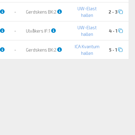
UW-Elast
-
Gerdskens BK:2
2 - 3
hallen
UW-Elast
-
Ulvåkers IF:1
4 - 1
hallen
ICA Kvantum
-
Gerdskens BK:2
5 - 1
hallen