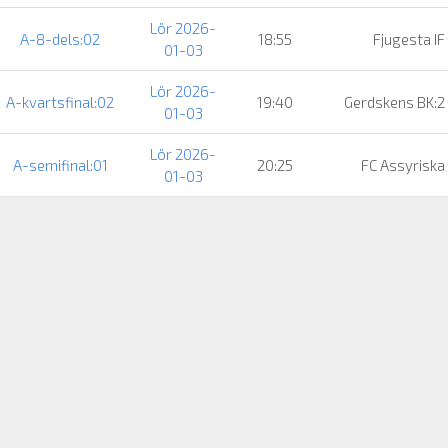
Lör 2026-
A-8-dels:02
18:55
Fjugesta IF
01-03
Lör 2026-
A-kvartsfinal:02
19:40
Gerdskens BK:2
01-03
Lör 2026-
A-semifinal:01
20:25
FC Assyriska
01-03