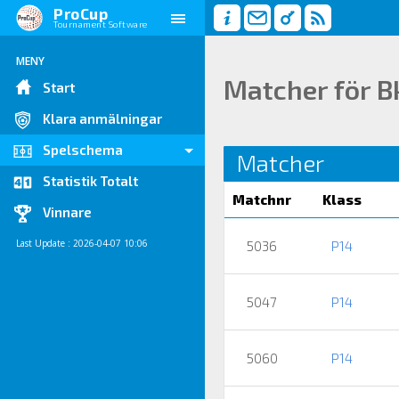
ProCup
Tournament Software
MENY
Matcher för B
Start
Klara anmälningar
Spelschema
Matcher
Statistik Totalt
Matchnr
Klass
Vinnare
Last Update : 2026-04-07 10:06
5036
P14
5047
P14
5060
P14