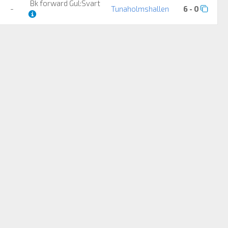
Bk forward Gul:Svart
-
Tunaholmshallen
6 - 0