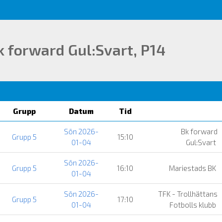
k forward Gul:Svart, P14
Grupp
Datum
Tid
Sön 2026-
Bk forward
Grupp 5
15:10
01-04
Gul:Svart
Sön 2026-
Grupp 5
16:10
Mariestads BK
01-04
Sön 2026-
TFK - Trollhättans
Grupp 5
17:10
01-04
Fotbolls klubb