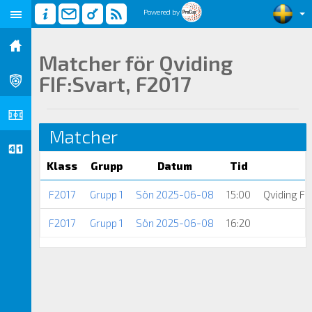
Powered by
Matcher för Qviding
FIF:Svart, F2017
Matcher
Klass
Grupp
Datum
Tid
F2017
Grupp 1
Sön 2025-06-08
15:00
Qviding FI
F2017
Grupp 1
Sön 2025-06-08
16:20