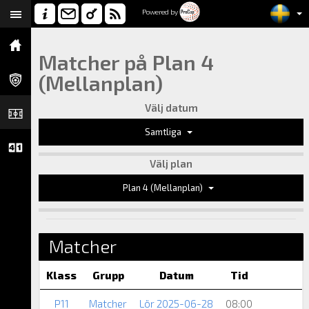
Powered by
Matcher på Plan 4
(Mellanplan)
Välj datum
Samtliga
Välj plan
Plan 4 (Mellanplan)
Matcher
Klass
Grupp
Datum
Tid
P11
Matcher
Lör 2025-06-28
08:00
L