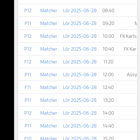
P12
Matcher
Lör 2025-06-28
08:40
P11
Matcher
Lör 2025-06-28
09:20
Mö
P12
Matcher
Lör 2025-06-28
10:00
FK Karls
P12
Matcher
Lör 2025-06-28
10:40
FK Karl
F12
Matcher
Lör 2025-06-28
11:20
P11
Matcher
Lör 2025-06-28
12:00
Assyri
F11
Matcher
Lör 2025-06-28
12:40
R
P11
Matcher
Lör 2025-06-28
13:20
R
P12
Matcher
Lör 2025-06-28
14:00
P11
Matcher
Lör 2025-06-28
14:40
L
F10
Matcher
Lör 2025-06-28
15:20